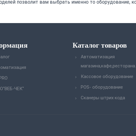
оделей позволит вам выбрать именно то оборудование, к
ормация
Каталог товаров
алог
Автоматизация
магазина,кафе,ресторана.
оматизация
Кассовое оборудование
PRO
POS- оборудование
О"ВЕБ-ЧЕК"
Сканеры штрих кода