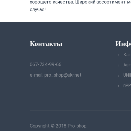
хорошего качества. Широкий ассортимент м
случае!
Контакты
Инф
Кат
067-734-99-66.
Авт
e-mail: pro_shop@ukr.net
UNI
пРР
Copyright © 2018 Pro-shop.