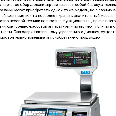
да торговое оборудование,представляют собой базовую техник
казчики могут приобретать одну и ту же модель, но с разным
й кэш-памяти, что позволяет хранить значительный массив P
нство весовой техники полностью функциональны, за счет чег
огии контрольно-кассовой аппаратуры и позволяют получать о
отчеты. Благодаря тактильному управлению с дисплея, сущес
 самостоятельно взвешивать приобретенную продукцию.