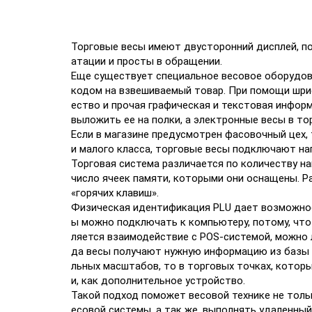
Торговые весы имеют двусторонний дисплей, по
атации и просты в обращении.
Еще существует специальное весовое оборудов
кодом на взвешиваемый товар. При помощи шрифт
ество и прочая графическая и текстовая инфор
выложить ее на полки, а электронные весы в то
Если в магазине предусмотрен фасовочный цех,
и малого класса, торговые весы подключают на
Торговая система различается по количеству 
число ячеек памяти, которыми они оснащены. Р
«горячих клавиш».
Физическая идентификация PLU дает возможност
ы можно подключать к компьютеру, потому, чт
ляется взаимодействие с POS-системой, можно
да весы получают нужную информацию из базы д
льных масштабов, то в торговых точках, котор
и, как дополнительное устройство.
Такой подход поможет весовой технике не тол
есовой системы, а так же, выполнять удаленны