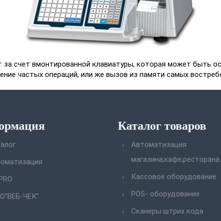
ит за счет вмонтированной клавиатуры, которая может быть 
ние частых операций, или же вызов из памяти самых востреб
ормация
Каталог товаров
алог
Автоматизация
магазина,кафе,ресторана.
оматизация
Кассовое оборудование
PRO
POS- оборудование
О"ВЕБ-ЧЕК"
Сканеры штрих кода