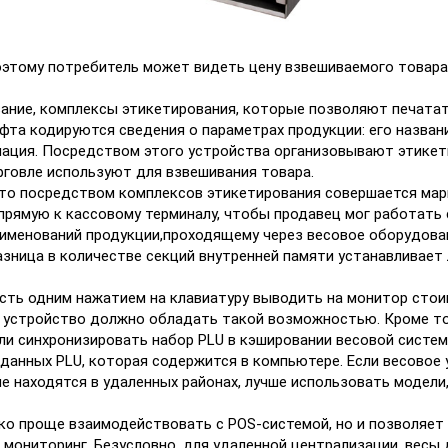
этому потребитель может видеть цену взвешиваемого товара и
ание, комплексы этикетирования, которые позволяют печата
а кодируются сведения о параметрах продукции: его название
мация. Посредством этого устройства организовывают этикет
рговле используют для взвешивания товара.
 то посредством комплексов этикетирования совершается марк
прямую к кассовому терминалу, чтобы продавец мог работать
наименований продукции,проходящему через весовое оборудов
азница в количестве секций внутренней памяти устанавливает
ь одним нажатием на клавиатуру выводить на монитор стоимо
о устройство должно обладать такой возможностью. Кроме то
 ли синхронизировать набор PLU в кэшировании весовой сист
анных PLU, которая содержится в компьютере. Если весовое 
ые находятся в удаленных районах, лучше использовать модел
ько проще взаимодействовать с POS-системой, но и позволяе
й мониторинг. Безусловно, для удаленной централизации, вес