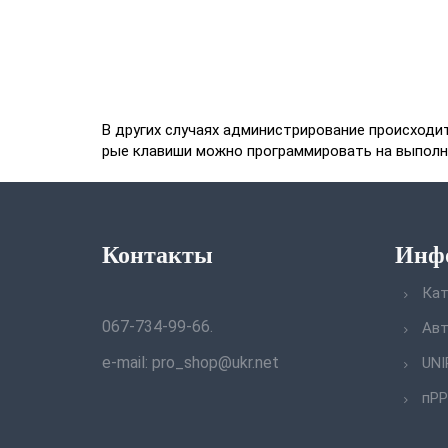
В других случаях администрирование происход
рые клавиши можно программировать на выполне
Контакты
Инф
Кат
067-734-99-66.
Авт
e-mail: pro_shop@ukr.net
UNI
пРР