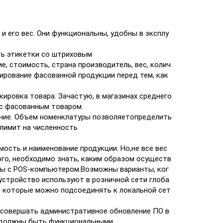
 его вес. Они функциональны, удобны в эксплу
ть этикетки со штриховым
, стоимость, страна производитель, вес, колич
ирование фасованной продукции перед тем, как
ировка товара. Зачастую, в магазинах среднего
 с фасованным товаром.
ание. Объем номенклатуры позволяетопределить
 лимит на численность
сть и наименование продукции. Но,не все вес
го, необходимо знать, каким образом осуществ
емы с POS-компьютером.Возможны варианты, ког
устройство используют в розничной сети глоба
и, которые можно подсоединять к локальной сет
т совершать административное обновление ПО в
ы должны быть функциональными.