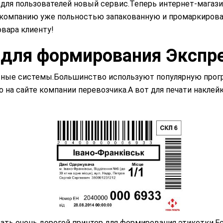
для пользователей новый сервис.Теперь интернет-магаз
 компанию уже польностью запакованную и промаркирова
овара клиенту!
 для формирования Экспре
тные системы.Большинство используют популярную прогр
на сайте компании перевозчика.А вот для печати наклей
ать очень дорогой принтер для формирования этикетки.Есл