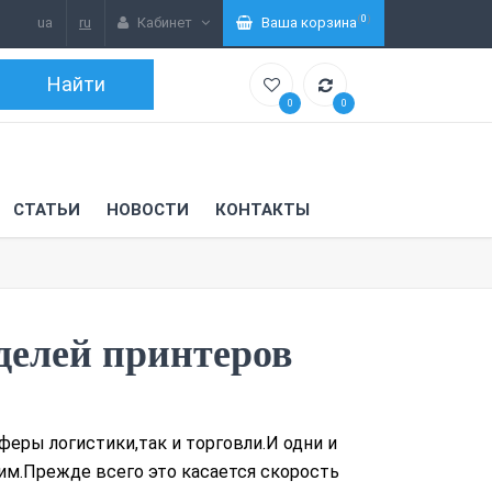
(
0
)
ua
ru
Кабинет
Ваша корзина
0
0
СТАТЬИ
НОВОСТИ
КОНТАКТЫ
оделей принтеров
еры логистики,так и торговли.И одни и
им.Прежде всего это касается скорость