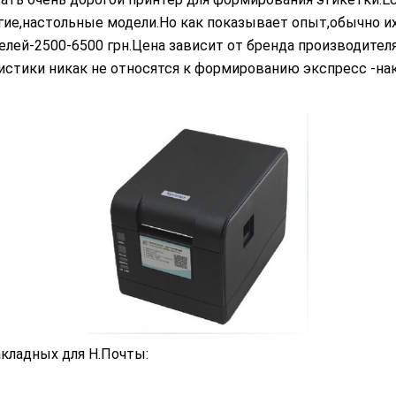
ие,настольные модели.Но как показывает опыт,обычно и
лей-2500-6500 грн.Цена зависит от бренда производител
ристики никак не относятся к формированию экспресс -н
кладных для Н.Почты: