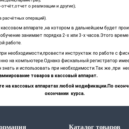
ие,цена,параметры);
отчёт,отчет о реализации и другие);
а расчётных операций).
кассовом аппарате ,на котором в дальнейшем будет произ
,обучение занимает порядка 2-х или 3-х часов.Этого вре
ой работе.
при необходимости,провести инструктаж по работе с фис
енно на компьютере.Однако фискальный регистратор им
н знать и использовать при необходимости.Так же ,при 
аммирование товаров в кассовый аппарат.
те на кассовых аппаратах любой модификации.По оконч
окончании курса.
ормация
Каталог товаров