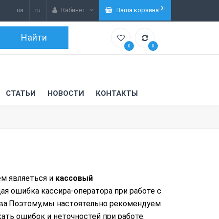
(
0
)
ua
ru
Кабинет
Ваша корзина
0
0
СТАТЬИ
НОВОСТИ
КОНТАКТЫ
м являеться и
кассовый
ая ошибка кассира-оператора при работе с
ва.Поэтому,мы настоятельно рекомендуем
ать ошибок и неточностей при работе.