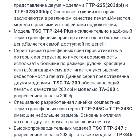
представленна двумя моделями
TTP-225(203dpi)
и
TTP-323(300dpi)
.Основные отличия которых
заключаются в различном качестве печати.Имеются
модели с разными интерфейсами подключения;
Модель
TSC TTP-244 Plus
-исключительно надёжный
термотрансферный принтер этикеток по бюджетной
цене.Является самой доступной по цене!!!
Серия трермотрансферных принтеров этикеток в
которых конструктивно имеется возможность
использать большие по размеры рулоны красящей
ленты,благодаря чему достигается уменьшение
себестоимости печати.Данная серия представленна
двумя моделями-
TSC ТА-200
обеспечивающий
печать с качеством 203 dpi и моделью
ТА-300
с
разрешением печати 300 dpi.
Специально разработанная линейка компактных
термотрансферных принтеров
TTP-245C
и
TTP-343C
имеющие небольшие размеры.Основные отличия
которых друг от друга в разрешении печати.
Высокопроизводительных моделей
TSC TTP-247
с
разрешением печати 203 dpi ,а также модели
TTP-345