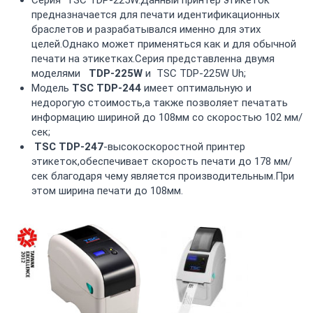
Серия TSC TDP-225W.Данный принтер этикеток
предназначается для печати идентификационных
браслетов и разрабатывался именно для этих
целей.Однако может применяться как и для обычной
печати на этикетках.Серия представленна двумя
моделями
TDP-225W
и TSC TDP-225W Uh;
Модель
TSC TDP-244
имеет оптимальную и
недорогую стоимость,а также позволяет печатать
информацию шириной до 108мм со скоростью 102 мм/
сек;
TSC TDP-247
-высокоскоростной принтер
этикеток,обеспечивает скорость печати до 178 мм/
сек благодаря чему является производительным.При
этом ширина печати до 108мм.