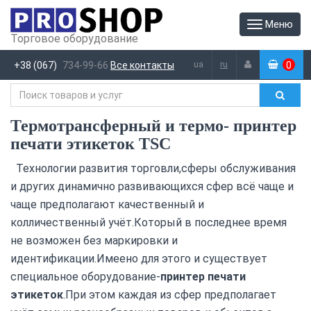
Меню
Торговое оборудование
ua
ru
+38 (067)
734-99-66
Все контакты
0
(
)
Термотрансферный и термо- принтер
печати этикеток TSC
Технологии развития торговли,сферы обслуживания
и других динамично развивающихся сфер всё чаще и
чаще предполагают качественный и
колличественный учёт.Который в последнее время
не возможен без маркировки и
идентификации.Имеено для этого и существует
специальное оборудование-
принтер печати
этикеток
.При этом каждая из сфер предполагает