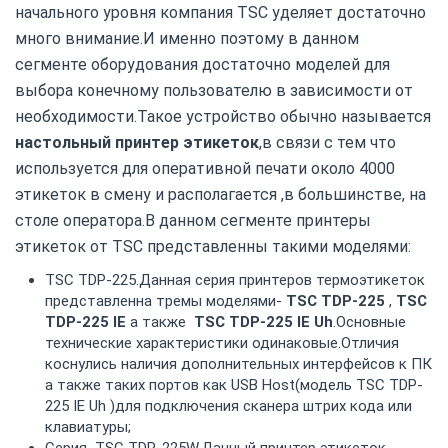
начального уровня компания TSC уделяет достаточно
много внимание.И именно поэтому в данном
сегменте оборудования достаточно моделей для
выбора конечному пользователю в зависимости от
необходимости.Такое устройство обычно называется
настольный принтер этикеток
,в связи с тем что
используется для оперативной печати около 4000
этикеток в смену и располагается ,в большинстве, на
столе оператора.В данном сегменте принтеры
этикеток от TSC представленны такими моделями:
TSC TDP-225.Данная серия принтеров термоэтикеток
представленна тремы моделями-
TSC TDP-225
,
TSC
TDP-225 IE
а также
TSC TDP-225 IE Uh
.Основные
технические характеристики одинаковые.Отличия
коснулись наличия дополнительных интерфейсов к ПК
а также таких портов как USB Host(модель TSC TDP-
225 IE Uh )для подключения сканера штрих кода или
клавиатуры;