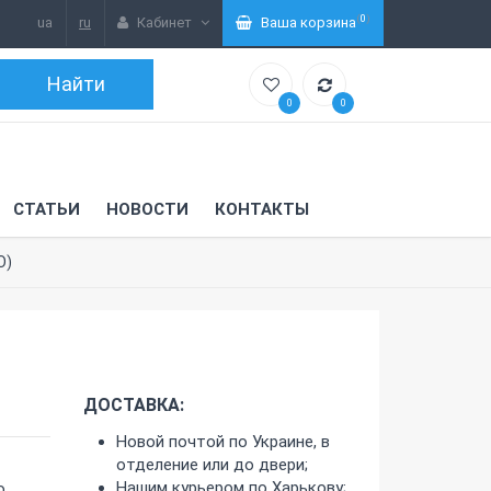
(
0
)
ua
ru
Кабинет
Ваша корзина
0
0
СТАТЬИ
НОВОСТИ
КОНТАКТЫ
O)
ДОСТАВКА:
Новой почтой по Украине, в
отделение или до двери;
Нашим курьером по Харькову;
о