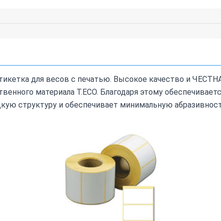
этикетка для весов с печатью. Высокое качество и ЧЕСТН
венного материала T.ECO. Благодаря этому обеспечиваетс
дкую структуру и обеспечивает минимальную абразивнос