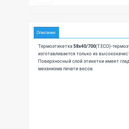
Описание
Термоэтикетка
58х40/700
(T.ECO)-термо
изготавливается только из высококачест
Поверхносный слой этикетки имеет гла
механизма печати весов.