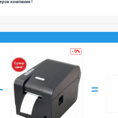
ров компании !
- 0%
+
=