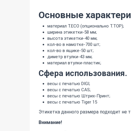
Основные характери
материал T.ECO (опционально T.TOP);
ширина этикетки-58 мм;
высота этикетки-40 мм;
кол-во в намотке-700 шт;
кол-во в ящике-50 шт;
диметр втулки-43 мм;
материал втулки-пластик;
Сфера использования.
весы c печатью DIGI;
весы c печатью CAS;
весы c печатью Штрих-Принт;
весы c печатью Tiger 15
Этикетка данного размера подходит не т
Внимание!