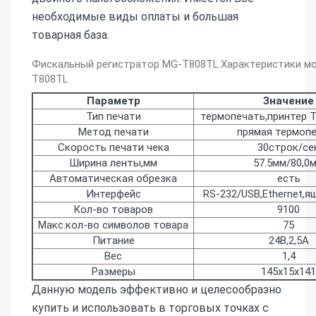
необходимые виды оплаты и большая
товарная база.
Фискальный регистратор MG-T808TL.Характеристики м
T808TL
Параметр
Значение
Тип печати
термопечать,принтер 
Метод печати
прямая термоп
Скорость печати чека
30строк/се
Ширина ленты,мм
57.5мм/80,0
Автоматическая обрезка
есть
Интерфейс
RS-232/USB,Ethernet,я
Кол-во товаров
9100
Макс.кол-во символов товара
75
Питание
24В,2,5А
Вес
1,4
Размеры
145х15х141
Данную модель эффективно и целесообразно
купить и использовать в торговых точках с