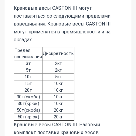
Крановые весы CASTON III могут
поставляться со следующими пределами
взвешивания. Крановые весы CASTON III
могут применятся в промышлености и на
складах.
Предел
Дискретность
взвешивания
3т
2кг
5т
2кг
10т
5кг
15т
10кг
20т
10кг
30т(скоба)
10кг
30т(крюк)
10кг
50т(скоба)
20кг
50т(крюк)
20кг
Крановые весы CASTON III. Базовый
комплект поставки крановых весов: