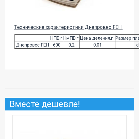
Технические характеристики Днепровес FEH:
НПВ,г
НмПВ,г
Цена деления,г
Размер пл
Днепровес FEH
600
0,2
0,01
d
Вместе дешевле!