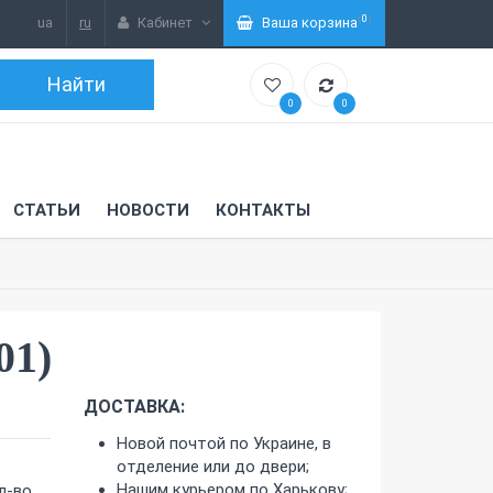
(
0
)
ua
ru
Кабинет
Ваша корзина
0
0
СТАТЬИ
НОВОСТИ
КОНТАКТЫ
01)
ДОСТАВКА:
Новой почтой по Украине, в
отделение или до двери;
Нашим курьером по Харькову;
л-во