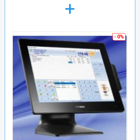
+
- 0%