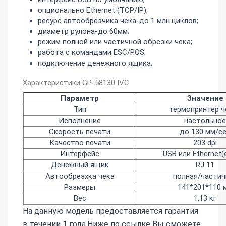
опционально Ethernet (TCP/IP);
ресурс автообрезчика чека-до 1 млн.циклов;
диаметр рулона-до 60мм;
режим полной или частичной обрезки чека;
работа с командами ESC/POS;
подключение денежного ящика;
Характеристики GP-58130 IVC
Параметр
Значение
Тип
термопринтер ч
Исполнение
настольное
Скорость печати
до 130 мм/с
Качество печати
203 dpi
Интерфейс
USB или Ethernet(
Денежный ящик
RJ 11
Автообрезхка чека
полная/частич
Размеры
141*201*110 
Вес
1,13 кг
На данную модель предоставляется гарантия
в течении 1 года.Ниже по ссылке Вы сможете