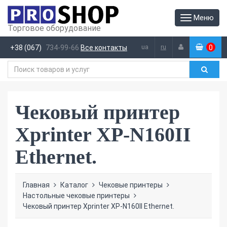
Меню
Торговое оборудование
ua
ru
+38 (067)
734-99-66
Все контакты
0
(
)
Чековый принтер
Xprinter XP-N160II
Ethernet.
Главная
Каталог
Чековые принтеры
Настольные чековые принтеры
Чековый принтер Xprinter XP-N160II Ethernet.