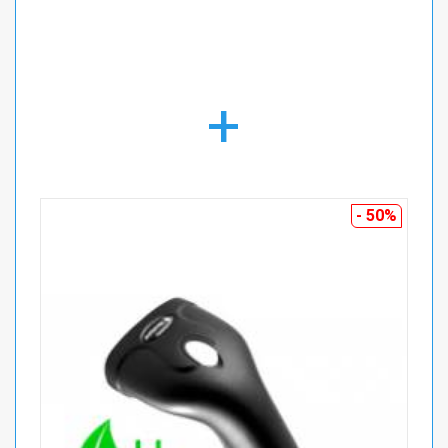
+
- 50%