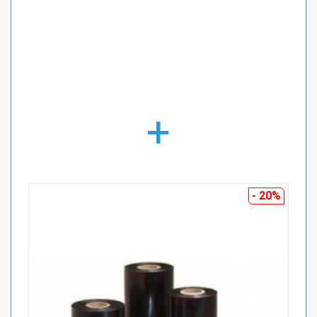
+
- 20%