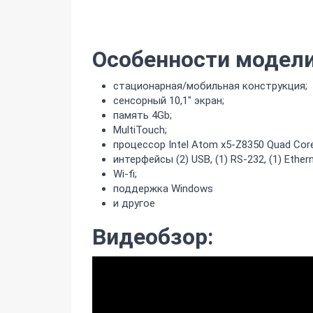
Особенности модели
стационарная/мобильная конструкция;
сенсорный 10,1" экран;
память 4Gb;
MultiTouch;
процессор Intel Atom x5-Z8350 Quad Core
интерфейсы (2) USB, (1) RS-232, (1) Ethern
Wi-fi;
поддержка Windows
и другое
Видеобзор: