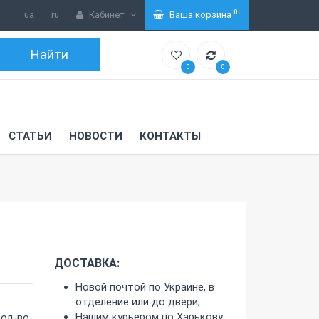
(
0
)
ua
ru
Кабинет
Ваша корзина
0
0
СТАТЬИ
НОВОСТИ
КОНТАКТЫ
ДОСТАВКА:
Новой почтой по Украине, в
отделение или до двери;
Нашим курьером по Харькову;
кол-во