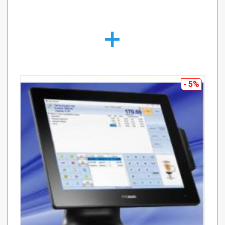
+
- 5%