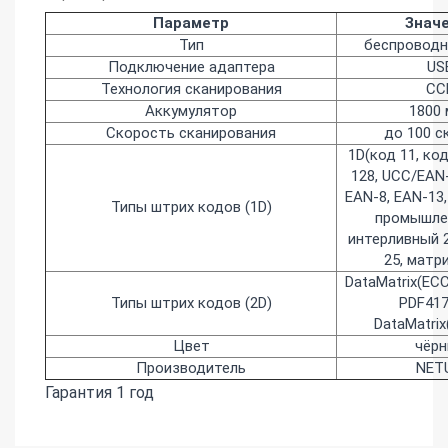
Параметр
Знач
Тип
беспроводн
Подключение адаптера
US
Технология сканирования
CC
Аккумулятор
1800
Скорость сканирования
до 100 с
1D(код 11, код
128, UCC/EAN-
EAN-8, EAN-13,
Типы штрих кодов (1D)
промышле
интерливный 
25, матри
DataMatrix(ECC
Типы штрих кодов (2D)
PDF417
DataMatrix
Цвет
чёр
Производитель
NET
Гарантия 1 год