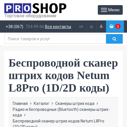
Меню
Торговое оборудование
ua
ru
+38 (067)
734-99-66
Все контакты
0
(
)
Беспроводной сканер
штрих кодов Netum
L8Pro (1D/2D коды)
Главная
Каталог
Сканеры штрих кода
Радио и беспроводные (Bluetooth) сканеры штрих-
кода
Беспроводной сканер штрих кодов Netum L8Pro
(1D/2D коды)