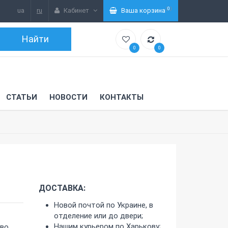
(
0
)
ua
ru
Кабинет
Ваша корзина
0
0
СТАТЬИ
НОВОСТИ
КОНТАКТЫ
ДОСТАВКА:
Новой почтой по Украине, в
отделение или до двери;
Нашим курьером по Харькову;
-во