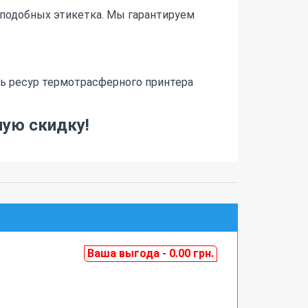
 подобных этикетка. Мы гарантируем
ть ресур термотрасферного принтера
ную скидку!
Ваша выгода - 0.00 грн.