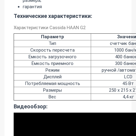
размера;
гарантия
Технические характеристики:
Характеристики Cassida HAAN G2
Параметр
Значен
Тип
счетчик ба
Скорость пересчета
1000 бан/
Емкость загрузочного
400 банк
Ёмкость приемного
300 банк
Режим
ручной /автома
Дисплей
LCD
Потребляемая мощность
45 Вт
Размеры
250 x 215 x 
Вес
4,4 кг
Видеообзор: