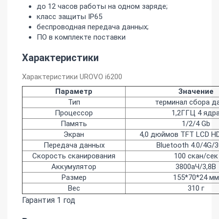
до 12 часов работы на одном заряде;
класс защиты IP65
беспроводная передача данных;
ПО в комплекте поставки
Характеристики
Характеристики UROVO i6200
Параметр
Значение
Тип
терминал сбора д
Процессор
1,2ГГЦ 4 ядр
Память
1/2/4 Gb
Экран
4,0 дюймов TFT LCD HD
Передача данных
Bluetooth 4.0/4G/
Скорость сканирования
100 скан/сек
Аккумулятор
3800аЧ/3,8В
Размер
155*70*24 мм
Вес
310 г
Гарантия 1 год