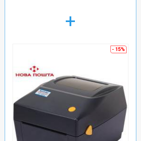
+
- 15%