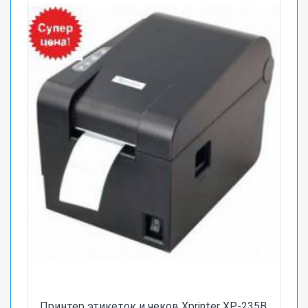
Принтер этикеток и чеков Xprinter XP-235B.