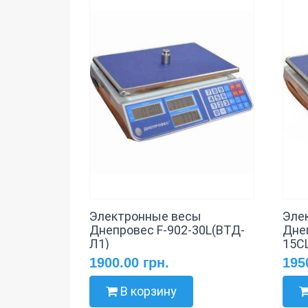
Электронные весы
Эле
Днепровес F-902-30L(ВТД-
Дне
Л1)
15C
1900.00 грн.
195
В корзину