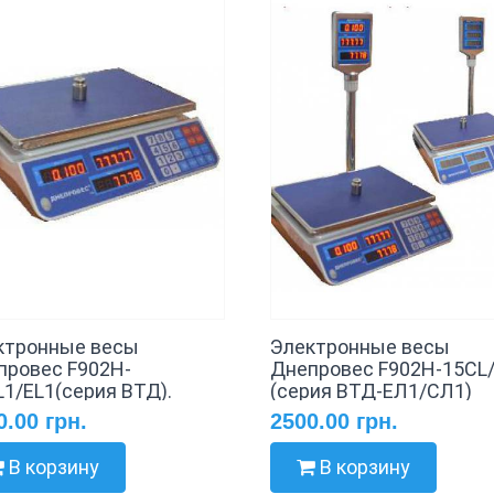
ктронные весы
Электронные весы
провес F902H-
Днепровес F902H-15CL/
L1/EL1(серия ВТД).
(серия ВТД-ЕЛ1/СЛ1)
0.00 грн.
2500.00 грн.
В корзину
В корзину