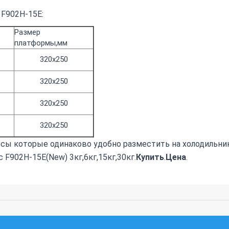
F902H-15E:
Размер
платформы,мм
320х250
320х250
320х250
320х250
сы которые одинаково удобно разместить на холодильни
 F902H-15E(New) 3кг,6кг,15кг,30кг.
Купить
.
Цена
.