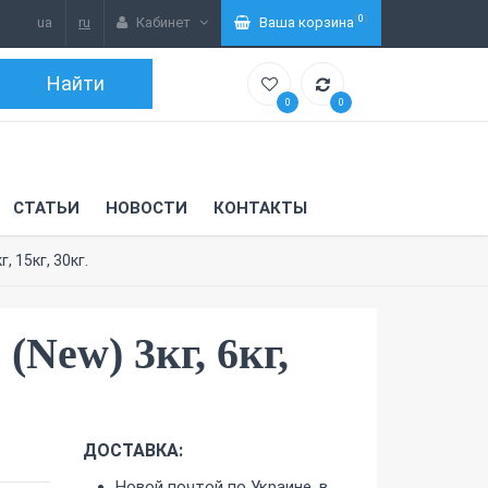
(
0
)
ua
ru
Кабинет
Ваша корзина
0
0
СТАТЬИ
НОВОСТИ
КОНТАКТЫ
 15кг, 30кг.
New) 3кг, 6кг,
ДОСТАВКА:
Новой почтой по Украине, в