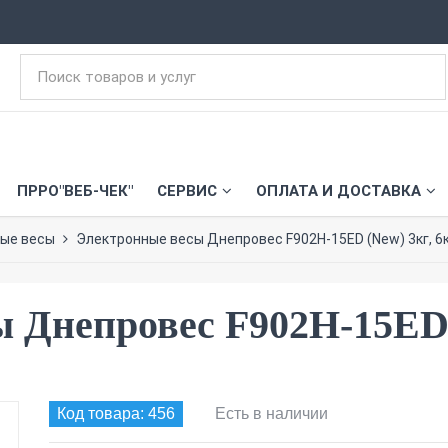
ПРРО"ВЕБ-ЧЕК"
СЕРВИС
ОПЛАТА И ДОСТАВКА
вые весы
Электронные весы Днепровес F902H-15ED (New) 3кг, 6кг,
 Днепровес F902H-15ED (
Код товара: 456
Есть в наличии