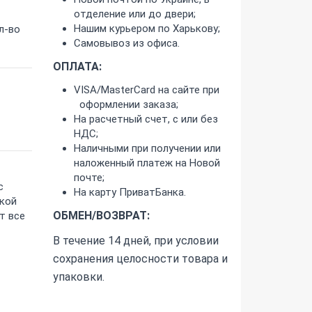
отделение или до двери;
Нашим курьером по Харькову;
л-во
Самовывоз из офиса.
ОПЛАТА:
VISA/MasterCard на сайте при
оформлении заказа;
На расчетный счет, с или без
НДС;
Наличными при получении или
наложенный платеж на Новой
почте;
с
На карту ПриватБанка.
зкой
ОБМЕН/ВОЗВРАТ:
т все
В течение 14 дней, при условии
сохранения целосности товара и
упаковки.