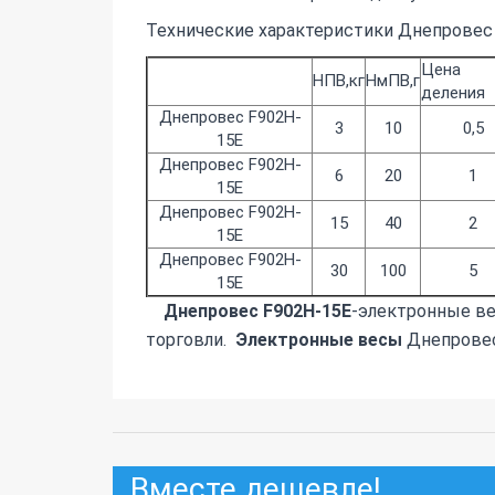
Технические характеристики Днепровес 
Цена
НПВ,кг
НмПВ,г
деления
Днепровес F902H-
3
10
0,5
15E
Днепровес F902H-
6
20
1
15E
Днепровес F902H-
15
40
2
15E
Днепровес F902H-
30
100
5
15E
Днепровес F902H-15E
-электронные ве
торговли.
Электронные весы
Днепровес
Вместе дешевле!