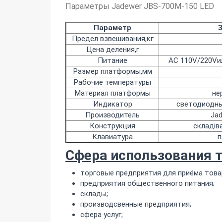
Параметры Jadewer JBS-700M-150 LED
Параметр
Предел взвешивания,кг
Цена деления,г
Питание
AC 110V/220Vи
Размер платформы,мм
Рабочие температуры
Материал платформы
не
Индикатор
светодиодны
Производитель
Ja
Конструкция
складів
Клавиатура
п
Сфера использования т
торговые предприятия для приёма това
предприятия общественного питания;
склады;
производсвенные предприятия;
сфера услуг;