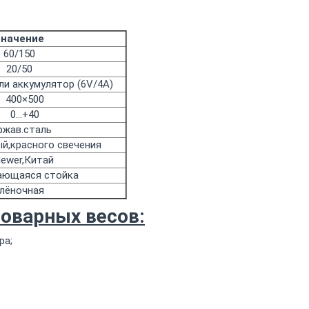
Значение
60/150
20/50
ли аккумулятор (6V/4A)
400×500
0…+40
ржав.сталь
й,красного свечения
dewer,Китай
ающаяся стойка
лёночная
оварных весов:
ра;