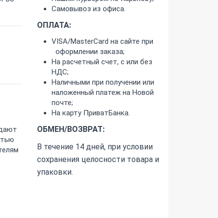
Самовывоз из офиса.
ОПЛАТА:
VISA/MasterCard на сайте при
оформлении заказа;
На расчетный счет, с или без
НДС;
Наличными при получении или
наложенный платеж на Новой
почте;
На карту ПриватБанка.
ОБМЕН/ВОЗВРАТ:
адают
стью
В течение 14 дней, при условии
телям
сохранения целосности товара и
упаковки.