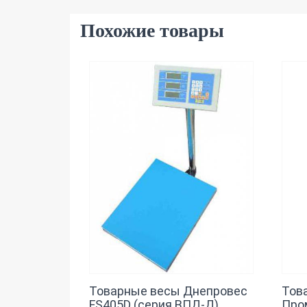
Похожие товары
Товарные весы Днепровес
Тов
FS405D (серия ВПД-Д)
Про