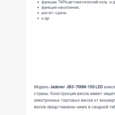
функции ТАРА,автоматический ноль и д
функция накопления;
расчёт сдачи;
и др.
Модель
Jadever JBS-700M-150 LED
внесе
страны. Конструкция весов имеет защит
электронных торговых весов от аккумул
весов представлены ниже в сводной таб