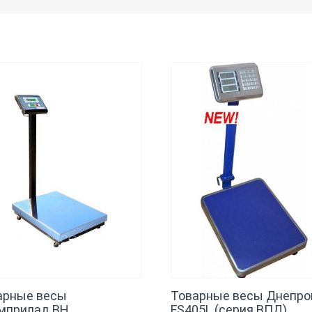
арные весы
Товарные весы Днепро
мприлад ВН
FS405L (серия ВПД)