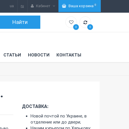
(
0
)
ua
ru
Кабинет
Ваша корзина
0
0
СТАТЬИ
НОВОСТИ
КОНТАКТЫ
.
ДОСТАВКА:
Новой почтой по Украине, в
отделение или до двери;
Нашим курьером по Харькову;
л-во