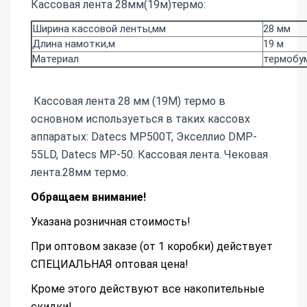
Кассовая лента 28мм(19м)термо:
Ширина кассовой ленты,мм
28 мм
Длина намотки,м
19 м
Материал
термобу
Кассовая лента 28 мм (19М) термо в
основном используеться в таких кассовх
аппаратых: Datecs MP500T, Экселлио DMP-
55LD, Datecs MP-50. Кассовая лента. Чековая
лента.28мм термо.
Обращаем внимание!
Указана розничная стоимость!
При оптовом заказе (от 1 коробки) действует
СПЕЦИАЛЬНАЯ оптовая цена!
Кроме этого действуют все накопительные
скидки!