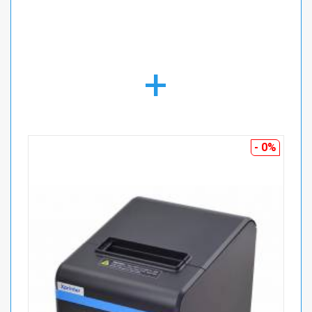
+
- 0%