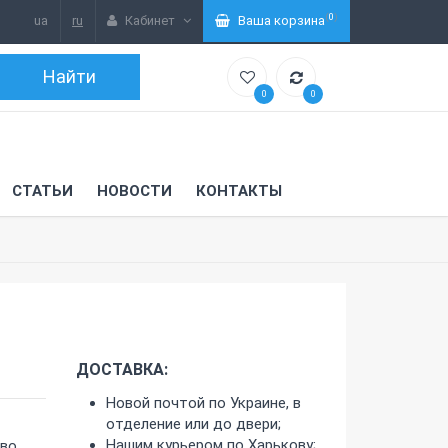
(
0
)
ua
ru
Кабинет
Ваша корзина
0
0
СТАТЬИ
НОВОСТИ
КОНТАКТЫ
ДОСТАВКА:
Новой почтой по Украине, в
отделение или до двери;
Нашим курьером по Харькову;
-во