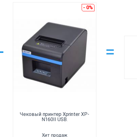
- 0%
+
=
Чековый принтер Xprinter XP-
N160II USB.
Хит продаж