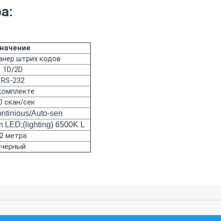
а:
начение
анер штрих кодов
1D/2D
RS-232
комплекте
0 скан/сек
ntinious/Auto-sen
 LED;(lighting) 6500K L
2 метра
чёрный