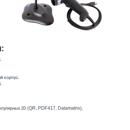
:
;
й корпус;
;
опулярных 2D (
QR, PDF417, Datamatrix
);