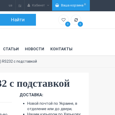
(
0
)
ua
ru
Кабинет
Ваша корзина
0
0
СТАТЬИ
НОВОСТИ
КОНТАКТЫ
) RS232 с подставкой
2 с подставкой
ДОСТАВКА:
Новой почтой по Украине, в
отделение или до двери;
Нашим курьером по Харькову;
л-во