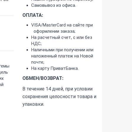
Самовывоз из офиса.
ОПЛАТА:
VISA/MasterCard на сайте при
оформлении заказа;
На расчетный счет, с или без
НДС;
Наличными при получении или
наложенный платеж на Новой
почте;
стемы
На карту ПриватБанка.
дель
ОБМЕН/ВОЗВРАТ:
их
ой
В течение 14 дней, при условии
сохранения целосности товара и
упаковки.