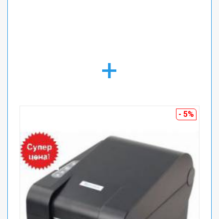
+
- 5%