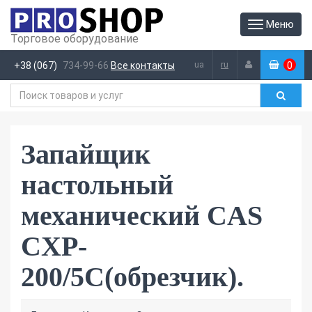
Меню
Торговое оборудование
ua
ru
+38 (067)
734-99-66
Все контакты
0
(
)
Запайщик
настольный
механический CAS
CXP-
200/5С(обрезчик).