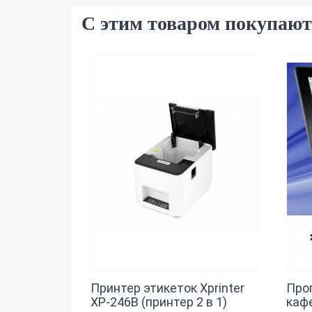
С этим товаром покупают
Принтер этикеток Xprinter
Про
XP-246B (принтер 2 в 1)
кафе